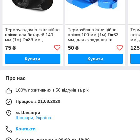
Термоусадочна ізоляційна
Термозбіжна ізоляційна
Терм
плівка для батарей 140
плівка 100 мм (1м) D=63
плів
мм (1м) D=89 мм ,
мм, для складання та
мм, 
термозбіжна плівка,
ремонту акумуляторних
ремо
75
50
125
₴
₴
термоусадка
батарей, термоусадка
бата
Купити
Купити
Про нас
100% позитивних з 56 відгуків за рік
Працює з 21.08.2020
м. Шешори
Шешори, Україна
Контакти
Сьогодні працює з 09:00 до 18:00