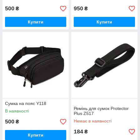
500
950
₴
₴
Купити
Купити
Сумка на пояс Y118
Ремінь для сумок Protector
В наявності
Plus Z517
500
Немає в наявності
₴
184
₴
Купити