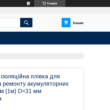
Кошик
Кошик
ізоляційна плівка для
а ремонту акумуляторних
м (1м) D=31 мм
а