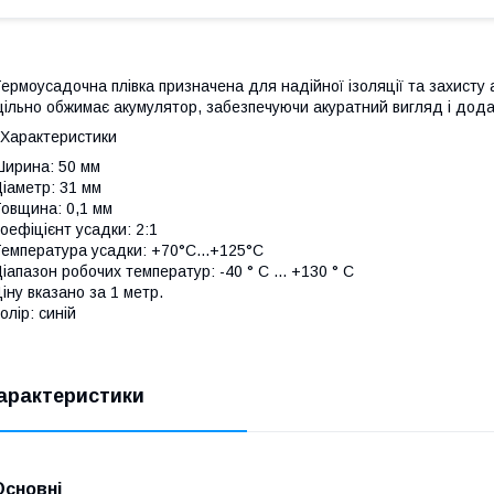
ермоусадочна плівка призначена для надійної ізоляції та захисту а
ільно обжимає акумулятор, забезпечуючи акуратний вигляд і додатк
Характеристики
ирина: 50 мм
іаметр: 31 мм
овщина: 0,1 мм
оефіцієнт усадки: 2:1
емпература усадки: +70°C...+125°C
іапазон робочих температур: -40 ° C ... +130 ° C
іну вказано за 1 метр.
олір: синій
арактеристики
Основні