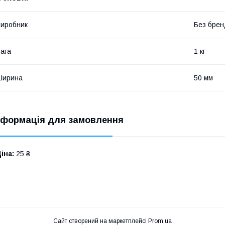
иробник
Без брен
ага
1 кг
Ширина
50 мм
нформація для замовлення
іна:
25 ₴
Сайт створений на маркетплейсі
Prom.ua