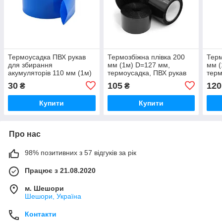
Термоусадка ПВХ рукав
Термозбіжна плівка 200
Терм
для збирання
мм (1м) D=127 мм,
мм (
акумуляторів 110 мм (1м)
термоусадка, ПВХ рукав
терм
D=70 мм, термозбіжна
для збирання
для 
30
105
120
₴
₴
плівка
акумуляторів
акум
Купити
Купити
Про нас
98% позитивних з 57 відгуків за рік
Працює з 21.08.2020
м. Шешори
Шешори, Україна
Контакти