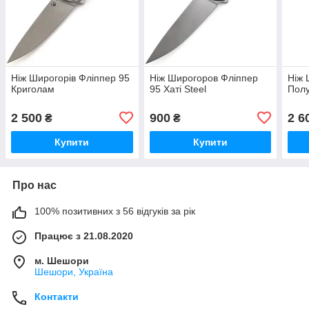
Ніж Широгорів Фліппер 95
Ніж Широгоров Фліппер
Ніж 
Криголам
95 Хаті Steel
Полу
2 500
900
2 6
₴
₴
Купити
Купити
Про нас
100% позитивних з 56 відгуків за рік
Працює з 21.08.2020
м. Шешори
Шешори, Україна
Контакти