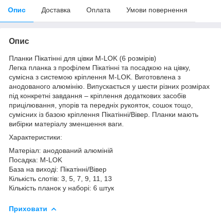
Опис
Доставка
Оплата
Умови повернення
Опис
Планки Пікатінні для цівки M-LOK (6 розмірів)
Легка планка з профілем Пікатінні та посадкою на цівку,
сумісна з системою кріплення M-LOK. Виготовлена ​​з
анодованого алюмінію. Випускається у шести різних розмірах
під конкретні завдання – кріплення додаткових засобів
прицілювання, упорів та передніх рукояток, сошок тощо,
сумісних із базою кріплення Пікатінні/Вівер. Планки мають
вибірки матеріалу зменшення ваги.
Характеристики:
Матеріал: анодований алюміній
Посадка: M-LOK
База на виході: Пікатінні/Вівер
Кількість слотів: 3, 5, 7, 9, 11, 13
Кількість планок у наборі: 6 штук
Приховати