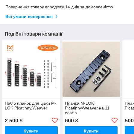
Повернення товару впродовж 14 днів за домовленістю
Всі умови повернення
Подібні товари компанії
Набір планок для цівки M-
Планка M-LOK
План
LOK Picatinny/Weaver
Picatinny/Weaver на 11
Pica
слотів
2 500
600
500
₴
₴
Купити
Купити