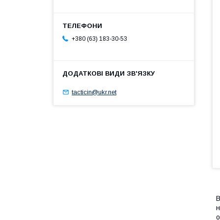
+380 (63) 183-30-53
tacticin@ukr.net
В
н
о