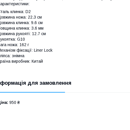
арактеристики:
таль клинка: D2
овжина ножа: 22.3 см
овжина клинка: 9.6 см
овщина клинка: 3.6 мм
овжина рукояті: 12.7 см
укоятка: G10
ага ножа: 162 г
еханізм фіксації: Liner Lock
ліпса: знімна
раїна виробник: Китай
нформація для замовлення
іна:
950 ₴