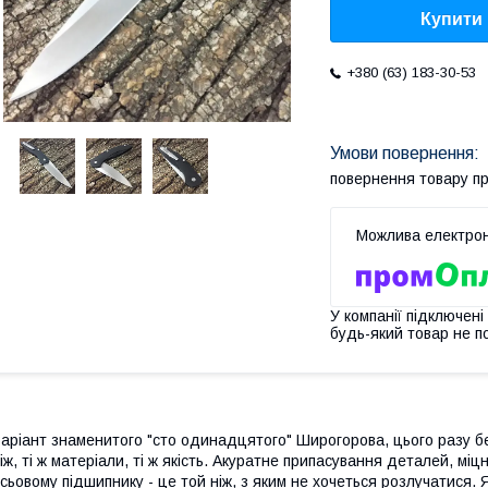
Купити
+380 (63) 183-30-53
повернення товару п
У компанії підключені
будь-який товар не п
аріант знаменитого "сто одинадцятого" Широгорова, цього разу бе
іж, ті ж матеріали, ті ж якість. Акуратне припасування деталей, міц
сьовому підшипнику - це той ніж, з яким не хочеться розлучатися. 