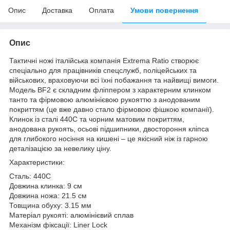
Опис
Доставка
Оплата
Умови повернення
Опис
Тактичні ножі італійська компанія Extrema Ratio створює
спеціально для працівників спецслужб, поліцейських та
військових, враховуючи всі їхні побажання та найвищі вимоги.
Модель BF2 є складним фліппером з характерним клинком
танто та фірмовою алюмінієвою рукояттю з анодованим
покриттям (це вже давно стало фірмовою фішкою компанії).
Клинок із сталі 440C та чорним матовим покриттям,
анодована рукоять, осьові підшипники, двостороння кліпса
для глибокого носіння на кишені – це якісний ніж із гарною
деталізацією за невелику ціну.
Характеристики:
Сталь: 440C
Довжина клинка: 9 см
Довжина ножа: 21.5 см
Товщина обуху: 3.15 мм
Матеріал рукояті: алюмінієвий сплав
Механізм фіксації: Liner Lock