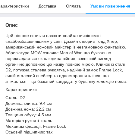
арактеристики
Доставка
Оплата
Умови повернення
Опис
Цей ніж вже встигли назвати «найтактичнішим» і
«найбезбашеннішим» у світі. Дизайн створив Тодд Хітер,
американський ножовий майстер із невгамовною фантазією.
Абревіатура MOW означає Man of War, що буквально
перекладається як «людина війни», зовнішній вигляд
органічно доповнює цю назву повною мірою. Клинок із сталі
D2, потужна сталева рукоятка, надійний замок Frame Lock,
синій сталевий спейсер та одностороння кліпса, що
знімається – це бажаний кандидат у будь-яку колекцію ножів.
Характеристики:
Сталь: D2
Довжина клинка: 9.4 см
Довжина ножа: 22.2 см
Товщина обуху: 4.5 мм
Матеріал рукояті: сталь
Механізм фіксації: Frame Lock
Осьовий підшипник: так