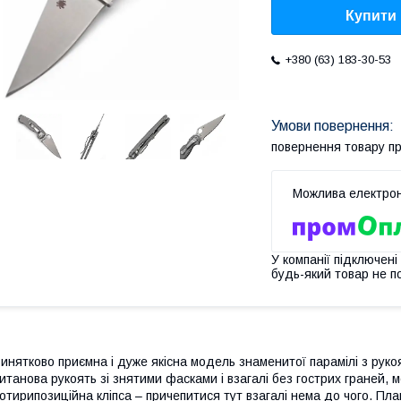
Купити
+380 (63) 183-30-53
повернення товару п
У компанії підключені
будь-який товар не п
инятково приємна і дуже якісна модель знаменитої парамілі з рукоя
итанова рукоять зі знятими фасками і взагалі без гострих граней, м
отирипозиційна кліпса – причепитися тут взагалі нема до чого. Пл