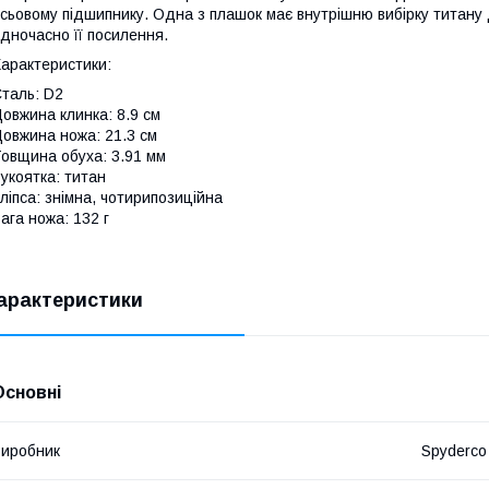
сьовому підшипнику. Одна з плашок має внутрішню вибірку титану
дночасно її посилення.
арактеристики:
таль: D2
овжина клинка: 8.9 см
овжина ножа: 21.3 см
овщина обуха: 3.91 мм
укоятка: титан
ліпса: знімна, чотирипозиційна
ага ножа: 132 г
арактеристики
Основні
иробник
Spyderco