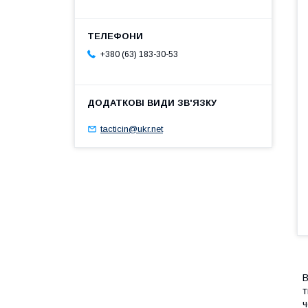
+380 (63) 183-30-53
tacticin@ukr.net
В
т
ч