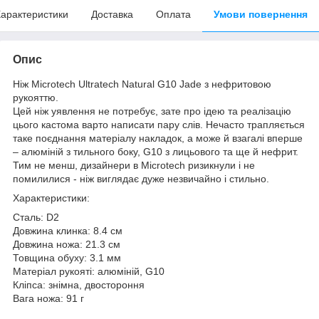
арактеристики
Доставка
Оплата
Умови повернення
Опис
Ніж Microtech Ultratech Natural G10 Jade з нефритовою
рукояттю.
Цей ніж уявлення не потребує, зате про ідею та реалізацію
цього кастома варто написати пару слів. Нечасто трапляється
таке поєднання матеріалу накладок, а може й взагалі вперше
– алюміній з тильного боку, G10 з лицьового та ще й нефрит.
Тим не менш, дизайнери в Microtech ризикнули і не
помилилися - ніж виглядає дуже незвичайно і стильно.
Характеристики:
Сталь: D2
Довжина клинка: 8.4 см
Довжина ножа: 21.3 см
Товщина обуху: 3.1 мм
Матеріал рукояті: алюміній, G10
Кліпса: знімна, двостороння
Вага ножа: 91 г