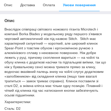
Опис
Доставка
Оплата
Умови повернення
Опис
Внаслідок співпраці світового ножового гіганта Microtech і
компанії Borka Blades у модельному ряду першого з'явився
черговий автоматичний ніж під назвою Stitch. Stitch має
характерний силуетний — короткий, але широкий клинок
Spear-Point з товстим обухом і ергономічною ручкою з
алюмінієвого сплаву з нековзною поверхнею. Ніж добре
лежить у руці, причому схоплення вариться — на чойлі та
обуху клинка є додаткові насічки та підпальцеві виїмки, так що
ніж у буквальному сенсі можна тримати прямо за клину,
водночас вказівний палець знизу на чойлі слугує додатковим
«запобіжником» від складання клинка (якщо таке взагалі
трапиться — замок тримає справно). Клинок поставили зі
сталі D2, а знімна кліпса має тільки одну позицію. Плавний і
чіткий хід клинка під час натискання кнопки забезпечують
осьові підшипники.
Характеристики:
Сталь: D2