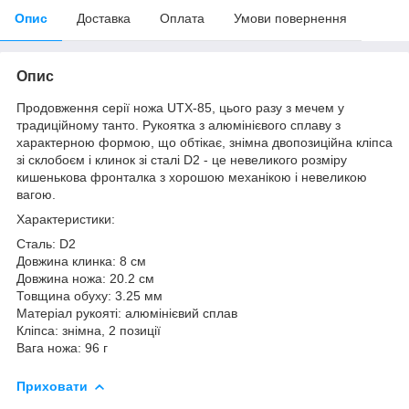
Опис
Доставка
Оплата
Умови повернення
Опис
Продовження серії ножа UTX-85, цього разу з мечем у
традиційному танто. Рукоятка з алюмінієвого сплаву з
характерною формою, що обтікає, знімна двопозиційна кліпса
зі склобоєм і клинок зі сталі D2 - це невеликого розміру
кишенькова фронталка з хорошою механікою і невеликою
вагою.
Характеристики:
Сталь: D2
Довжина клинка: 8 см
Довжина ножа: 20.2 см
Товщина обуху: 3.25 мм
Матеріал рукояті: алюмінієвий сплав
Кліпса: знімна, 2 позиції
Вага ножа: 96 г
Приховати