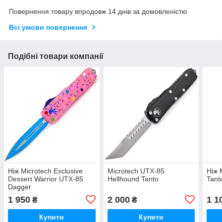
Повернення товару впродовж 14 днів за домовленістю
Всі умови повернення
Подібні товари компанії
Ніж Microtech Exclusive
Microtech UTX-85
Ніж 
Dessert Warrior UTX-85
Hellhound Tanto
Tant
Dagger
1 950
2 000
1 1
₴
₴
Купити
Купити