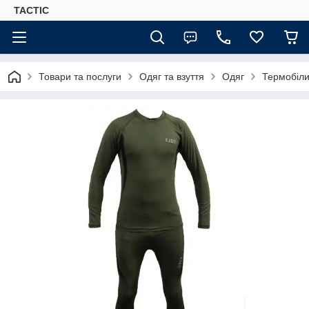
TACTIC
Товари та послуги
Одяг та взуття
Одяг
Термобіл