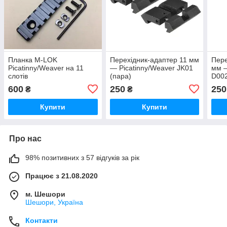
Планка M-LOK
Перехідник-адаптер 11 мм
Пере
Picatinny/Weaver на 11
— Picatinny/Weaver JK01
мм —
слотів
(пара)
D002
600
250
250
₴
₴
Купити
Купити
Про нас
98% позитивних з 57 відгуків за рік
Працює з 21.08.2020
м. Шешори
Шешори, Україна
Контакти