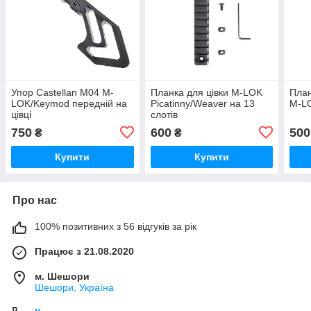
Упор Castellan M04 M-
Планка для цівки M-LOK
План
LOK/Keymod передній на
Picatinny/Weaver на 13
M-LO
цівці
слотів
750
600
500
₴
₴
Купити
Купити
Про нас
100% позитивних з 56 відгуків за рік
Працює з 21.08.2020
м. Шешори
Шешори, Україна