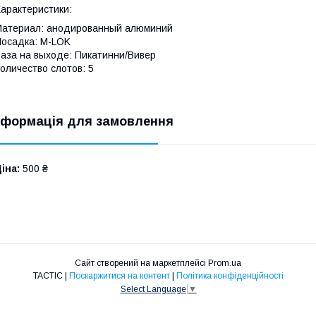
арактеристики:
атериал: анодированный алюминий
осадка: M-LOK
аза на выходе: Пикатинни/Вивер
оличество слотов: 5
нформація для замовлення
іна:
500 ₴
Сайт створений на маркетплейсі
Prom.ua
TACTIC |
Поскаржитися на контент
|
Політика конфіденційності
Select Language
▼