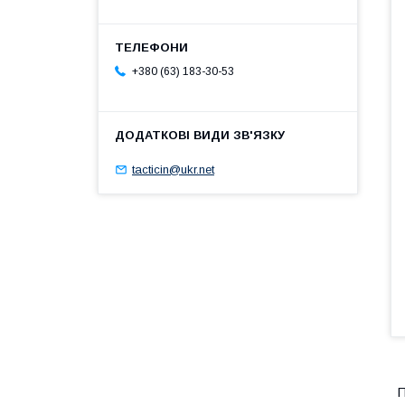
+380 (63) 183-30-53
tacticin@ukr.net
П