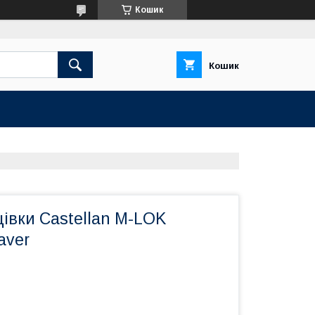
Кошик
Кошик
івки Castellan M-LOK
aver