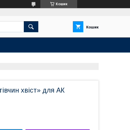
Кошик
Кошик
івчин хвіст» для АК