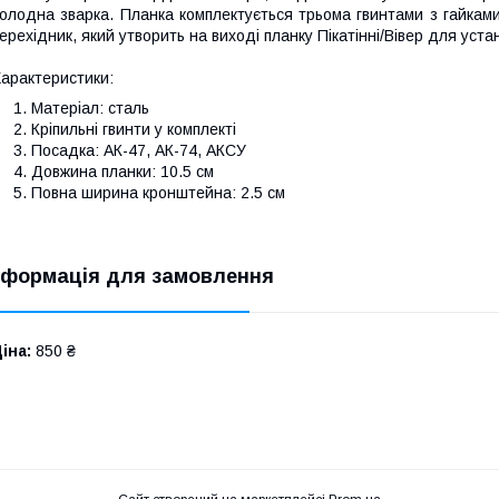
олодна зварка. Планка комплектується трьома гвинтами з гайкам
ерехідник, який утворить на виході планку Пікатінні/Вівер для уста
арактеристики:
Матеріал: сталь
Кріпильні гвинти у комплекті
Посадка: АК-47, АК-74, АКСУ
Довжина планки: 10.5 см
Повна ширина кронштейна: 2.5 см
нформація для замовлення
іна:
850 ₴