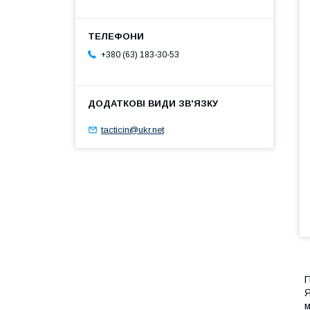
+380 (63) 183-30-53
tacticin@ukr.net
П
Я
м