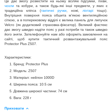
Це дає змогу розмістити на ньому всілякі підсумки, піхви,
чохли
та кобури, а також будь-які інші предмети, у яких є
традиційна кліпса (
тактичні ручки
, ножі,
ліхтарі
тощо).
Внутрішня поверхня пояса обшита м'якою вентиляційною
сіткою, а в поперековому відділі є велика панель для липучок
Velcro (як додатковий страховка-фіксатор). Великий фастекс
дає змогу швидко надіти пояс у разі потреби та також швидко
його зняти. Зателефонуйте нам або оформіть замовлення на
сайті, щоб купити тактичний розвантажувальний пояс
Protector Plus Z507.
Характеристики:
Бренд: Protector Plus
Модель: Z507
Матеріал: нейлон 1000D
Ширина пояса: 10.5 см
Довжина широкої частини: 74 см
Вага: 228 г
Приховати