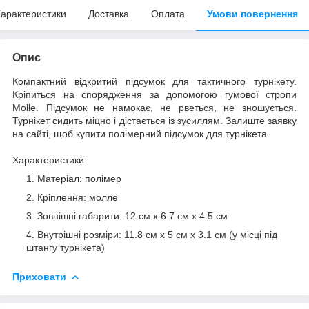
арактеристики
Доставка
Оплата
Умови повернення
Опис
Компактний відкритий підсумок для тактичного турнікету.
Кріпиться на спорядження за допомогою гумової стропи
Molle. Підсумок не намокає, не рветься, не зношується.
Турнікет сидить міцно і дістається із зусиллям. Залиште заявку
на сайті, щоб купити полімерний підсумок для турнікета.
Характеристики:
Матеріал: полімер
Кріплення: молле
Зовнішні габарити: 12 см х 6.7 см х 4.5 см
Внутрішні розміри: 11.8 см х 5 см х 3.1 см (у місці під
штангу турнікета)
Приховати