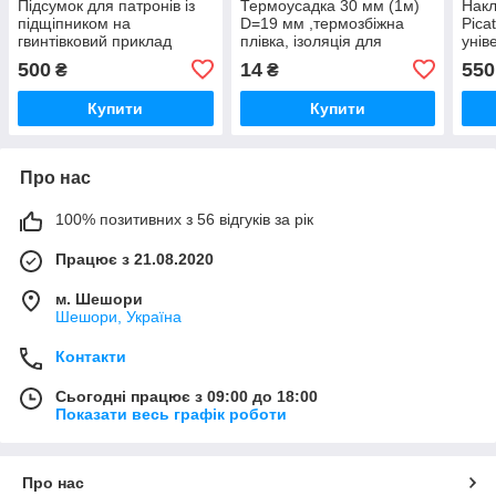
Підсумок для патронів із
Термоусадка 30 мм (1м)
Накл
підщіпником на
D=19 мм ,термозбіжна
Pica
гвинтівковий приклад
плівка, ізоляція для
унів
складання акумуляторів
500
14
550
₴
₴
Купити
Купити
Про нас
100% позитивних з 56 відгуків за рік
Працює з 21.08.2020
м. Шешори
Шешори, Україна
Контакти
Сьогодні працює з 09:00 до 18:00
Показати весь графік роботи
Про нас