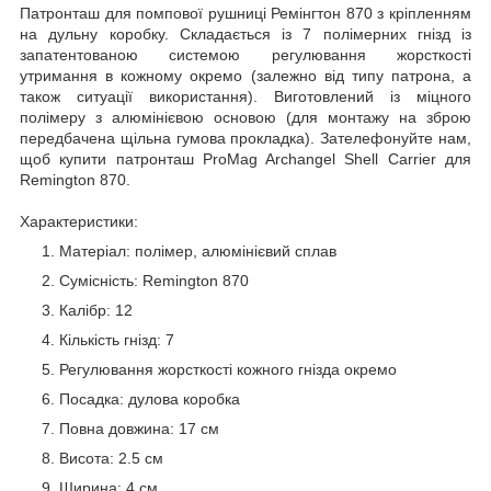
Патронташ для помпової рушниці Ремінгтон 870 з кріпленням
на дульну коробку. Складається із 7 полімерних гнізд із
запатентованою системою регулювання жорсткості
утримання в кожному окремо (залежно від типу патрона, а
також ситуації використання). Виготовлений із міцного
полімеру з алюмінієвою основою (для монтажу на зброю
передбачена щільна гумова прокладка). Зателефонуйте нам,
щоб купити патронташ ProMag Archangel Shell Carrier для
Remington 870.
Характеристики:
Матеріал: полімер, алюмінієвий сплав
Сумісність: Remington 870
Калібр: 12
Кількість гнізд: 7
Регулювання жорсткості кожного гнізда окремо
Посадка: дулова коробка
Повна довжина: 17 см
Висота: 2.5 см
Ширина: 4 см