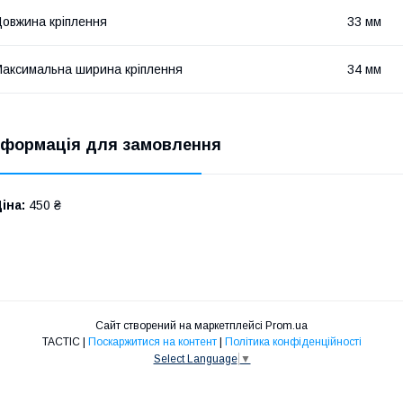
овжина кріплення
33 мм
аксимальна ширина кріплення
34 мм
нформація для замовлення
іна:
450 ₴
Сайт створений на маркетплейсі
Prom.ua
TACTIC |
Поскаржитися на контент
|
Політика конфіденційності
Select Language
▼