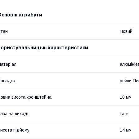
Основні атрибути
Стан
Новий
Користувальницькі характеристики
атеріал
алюмініє
Посадка
рейки Пи
овна висота кронштейна
18 мм
аза на виході
та ж
исота підйому
14 мм