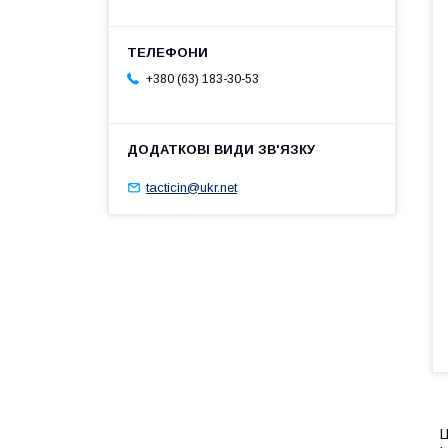
+380 (63) 183-30-53
tacticin@ukr.net
Ц