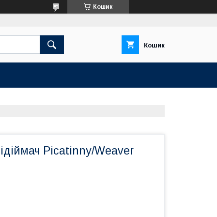
Кошик
Кошик
діймач Picatinny/Weaver