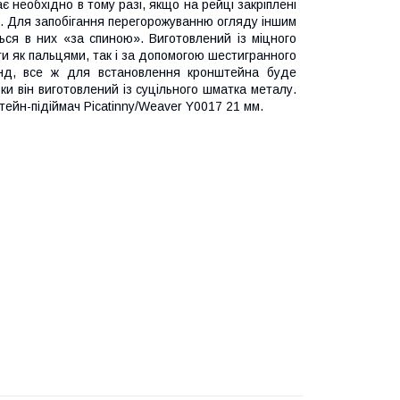
ає необхідно в тому разі, якщо на рейці закріплені
 ін. Для запобігання перегорожуванню огляду іншим
ься в них «за спиною». Виготовлений із міцного
ти як пальцями, так і за допомогою шестигранного
унд, все ж для встановлення кронштейна буде
льки він виготовлений із суцільного шматка металу.
ейн-підіймач Picatinny/Weaver Y0017 21 мм.