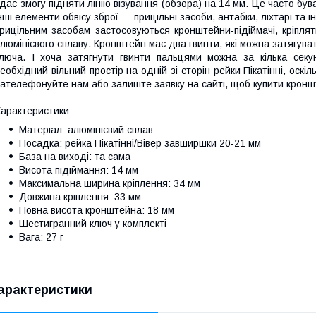
 дає змогу підняти лінію візування (обзора) на 14 мм. Це часто був
нші елементи обвісу зброї — прицільні засоби, антабки, ліхтарі та
рицільним засобам застосовуються кронштейни-підіймачі, кріплят
люмінієвого сплаву. Кронштейн має два гвинти, які можна затягува
люча. І хоча затягнути гвинти пальцями можна за кілька сек
еобхідний вільний простір на одній зі сторін рейки Пікатінні, оскі
ателефонуйте нам або залиште заявку на сайті, щоб купити кроншт
арактеристики:
Матеріал: алюмінієвий сплав
Посадка: рейка Пікатінні/Вівер завширшки 20-21 мм
База на виході: та сама
Висота підіймання: 14 мм
Максимальна ширина кріплення: 34 мм
Довжина кріплення: 33 мм
Повна висота кронштейна: 18 мм
Шестигранний ключ у комплекті
Вага: 27 г
арактеристики