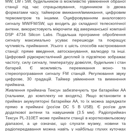
MW, LW і SW, будильником із можливістю увімкнення обраної
станції під час спрацьовування, годинником із двома
форматами часу, таймером вмикання/вимикання, цифровим
термометром та іншими. Оцифровуванням аналогового
сигналу MW/FM/SW, що входить до складаної телескопічної
антени, використовують мікрочипи від американської компанії
DSP 4734 Silicon Labs. Подальша програмне оброблення
сигналу максимально усуває перешкоди та покращує
чутливість приймання. Усього є шість способів настроювання
станції: пряме введення, автосканування, валкодер та інші.
Цифровий рідкокристалічний дисплей із підсвіткою зображає
частоту, силу сигналу, температуру довкілля, будильник і стан
батарей. Є можливість перемикання моно- та
стереопрогравання сигналу FM станцій. Регулювання звуку
цифрове, 30 градацій. Таймер увімкнення та вимкнення
приймача.
Живлення приймача Тексун забезпечують три батарейки АА
(пальчики, до комплекту не входять). Якщо встановити в
приймач акумуляторні батарейки АА, то їх можна заряджати
прямо в приймачі (роз'єм DC 5 В USB). Є роз'єм для
додаткової антени та навушників (3.5 мм). Радіоприймач
Тексун PL-310ET може приймати станції в короткохвильовому
діапазоні, а це означає, що слухати музику, новини та
радіопередавання можна навіть у найбільш глухих куточках