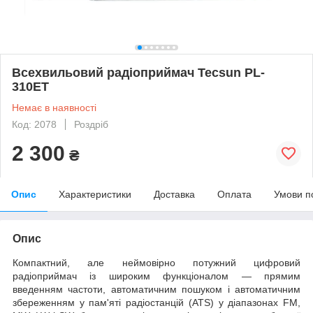
Всехвильовий радіоприймач Tecsun PL-
310ET
Немає в наявності
Код: 2078
Роздріб
2 300
₴
Опис
Характеристики
Доставка
Оплата
Умови п
Опис
Компактний, але неймовірно потужний цифровий
радіоприймач із широким функціоналом — прямим
введенням частоти, автоматичним пошуком і автоматичним
збереженням у пам'яті радіостанцій (ATS) у діапазонах FM,