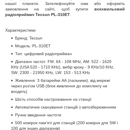
нашої планети. Зателефонуйте нам або оформіть
замовлення на сайті, щоб купити
всехвильовий
радіоприймач Tecsun PL-310ET
.
Характеристики:
Бренд: Tecsun
Модель: PL-310ET
Тип: цифровий радіоприймач
Діапазон частот: FM: 64 - 108 MHz, AM: 522 - 1620
KHz (USA 520 - 1710 KHz), вибір кроку - 9 KHz/10 KHz,
SW: 2300 - 21950 KHz, LW: 153 - 513 KHz
Живлення: 3 батарейки АА (пальчики), від мережі
через роз'єм USB (блок живлення до комплекту не
входить)
Шість способів настроювання на станції
Автоматичне сканування станцій з автозбереженням
Ручне введення частоти
500 комірок пам'яті для станцій (200 комірок для SW і
100 для інших діапазонів)