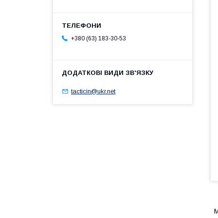
+380 (63) 183-30-53
tacticin@ukr.net
М