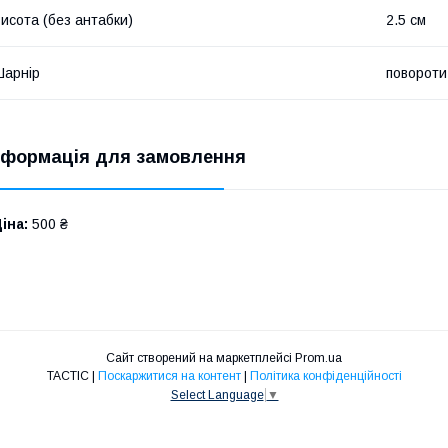
исота (без антабки)
2.5 см
арнір
повороти 
нформація для замовлення
іна:
500 ₴
Сайт створений на маркетплейсі
Prom.ua
TACTIC |
Поскаржитися на контент
|
Політика конфіденційності
Select Language
▼