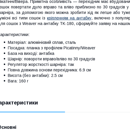
ікатінні/Вівера. Примітна особливість — перехідник має вбудова
ошок повертати дуло вправо та вліво приблизно по 30 градусів у
арніра, за допомогою якого можна зробити хід як легше або туже
умісні всі типи сошок із
кріпленням на антабку
, включно з популя
ля сошок з Weaver на антабку TK-180, сформуйте заявку на нашом
арактеристики:
Матеріал: алюмінієвий сплав, сталь
Посадка: планка з профілем Picatinny/Weaver
База на виході: антабка
Шарнір: повороти вправо/вліво по 30 градусів
Регулятор жорсткості шарніра: так
Повна довжина основи перехідника: 6.9 см
Висота (без антабки): 2.5 см
Вага: 160 г
арактеристики
Основні