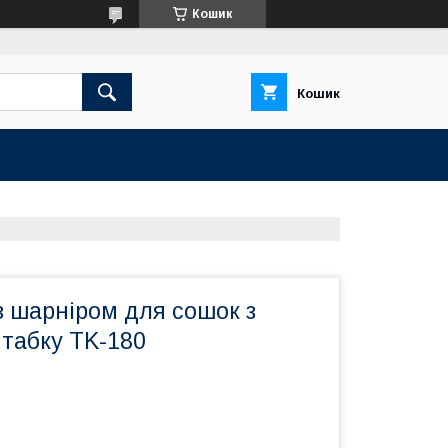
Кошик
Кошик
з шарніром для сошок з
нтабку TK-180