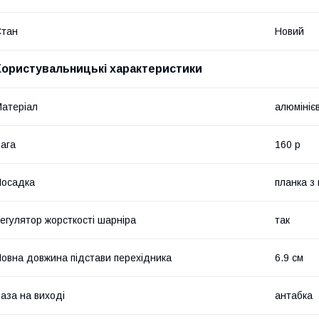
Стан
Новий
Користувальницькі характеристики
атеріал
алюмініє
ага
160 р
Посадка
планка з
егулятор жорсткості шарніра
так
овна довжина підстави перехідника
6.9 см
аза на виході
антабка