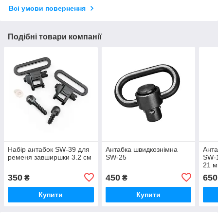
Всі умови повернення
Подібні товари компанії
Набір антабок SW-39 для
Антабка швидкознімна
Анта
ременя завширшки 3.2 см
SW-25
SW-1
21 
350
450
650
₴
₴
Купити
Купити