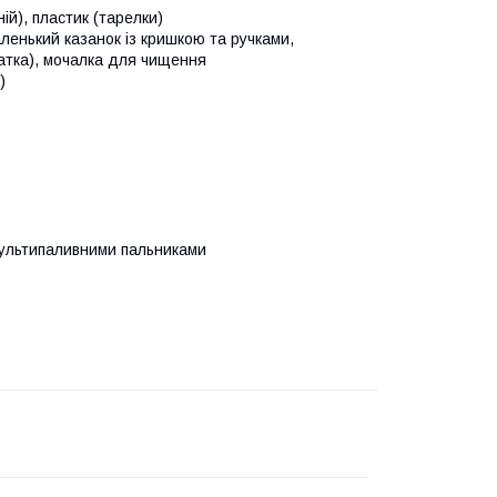
й), пластик (тарелки)
ленький казанок із кришкою та ручками,
опатка), мочалка для чищення
)
мультипаливними пальниками