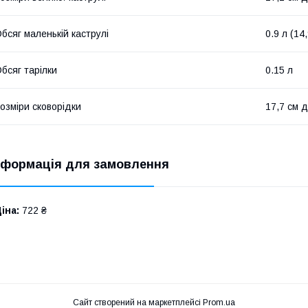
бсяг маленькій каструлі
0.9 л (14
бсяг тарілки
0.15 л
озміри сковорідки
17,7 см д
нформація для замовлення
іна:
722 ₴
Сайт створений на маркетплейсі
Prom.ua