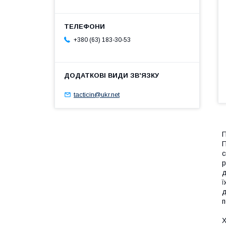
+380 (63) 183-30-53
tacticin@ukr.net
П
с
р
д
ї
д
п
Х