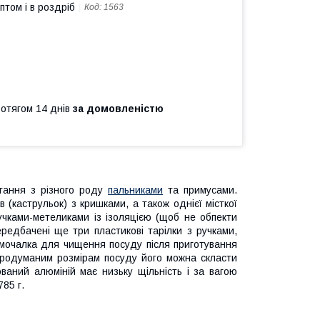
птом і в роздріб
Код:
1563
ротягом 14 днів
за домовленістю
тання з різного роду
пальниками
та примусами.
 (каструльок) з кришками, а також однієї місткої
учками-метеликами із ізоляцією (щоб не обпекти
ередбачені ще три пластикові тарілки з ручками,
 мочалка для чищення посуду після приготування
 продуманим розмірам посуду його можна скласти
ований алюміній має низьку щільність і за вагою
785 г.