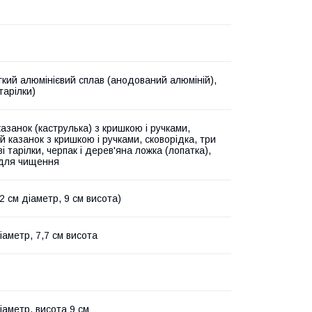
гкий алюмінієвий сплав (анодований алюміній),
тарілки)
азанок (каструлька) з кришкою і ручками,
 казанок з кришкою і ручками, сковорідка, три
і тарілки, черпак і дерев'яна ложка (лопатка),
для чищення
,2 см діаметр, 9 см висота)
іаметр, 7,7 см висота
іаметр, висота 9 см