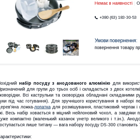
Немає в наявності
О
+380 (63) 183-30-53
повернення товару п
Похідний
набір посуду з анодованого алюмінію
для викорис
ризначений для групи до трьох осіб і складається з двох котелків
коворідки. Всі каструльки та сковорідка обладнані складаними р
уки під час готування). Для зручнішого користування в наборі п
ерев'яна ложка-
лопатка
для розмішування, пластиковий черпак і
жі. Весь набір ховається в міцний нейлоновий чохол, а завдяки
уже компактно (маленький казанок унетр великого і т.ін.). Анод
оступається лише титану — вага набору посуду DS-300 становить 
арактеристики: