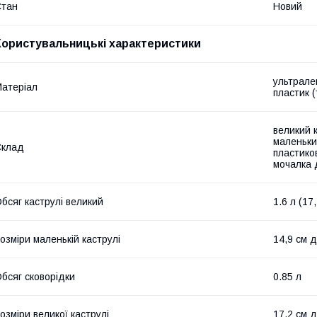
Стан
Новий
Користувальницькі характеристики
ультрале
атеріал
пластик (
великий к
маленький
Склад
пластиков
мочалка 
бсяг каструлі великий
1.6 л (17
озміри маленькій каструлі
14,9 см д
бсяг сковорідки
0.85 л
озміри великої каструлі
17,2 см д