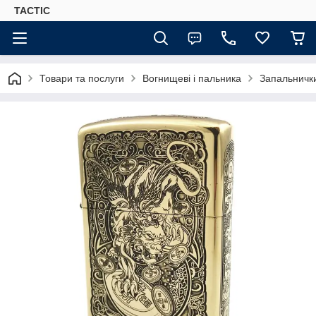
TACTIC
Товари та послуги
Вогнищеві і пальника
Запальничк