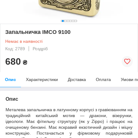
Запальничка IMCO 9100
Немає в наявності
Код: 2789
Роздріб
680
₴
Опис
Характеристики
Доставка
Оплата
Умови п
Опис
Металева запальничка в латунному корпусі з гравіюванням на
традиційний китайський мотив — дракони, візерунки,
ідеологи. Має фітильну структуру (як у Zippo) і працює на
очищеному бензині. Має яскравий екзотичний дизайн і міцну
конструкцію. Постачається у фірмовому подарунковій