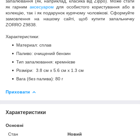
запалювання (як, наприклад, класика від Zippo). Може стати
як гарним
аксесуаром
для особистого користування або в
колекцію, так і як подарунок курячому чоловікові. Сформуйте
замовлення на нашому сайті, щоб купити запальничку
ZORRO Z9838.
Характеристики:
Материал: сплав
Паливо: очищений бензин
Тип запалювання: кремнієве
Розміри: 3.8 см х 5.6 см х 1.3 см
Вага (без палива): 80 г
Приховати
Характеристики
Основні
Стан
Новий