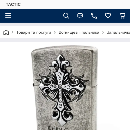
TACTIC
Товари та послуги
Вогнищеві і пальника
Запальничк