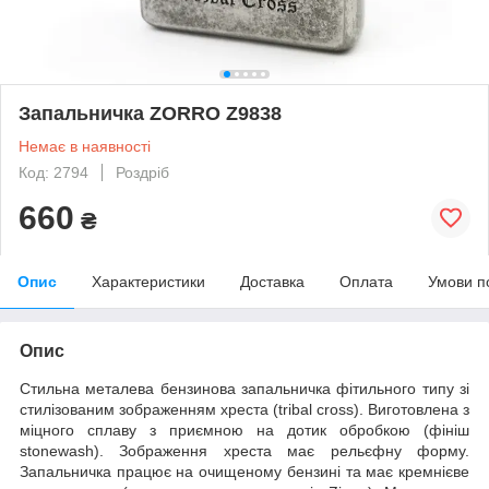
Запальничка ZORRO Z9838
Немає в наявності
Код: 2794
Роздріб
660
₴
Опис
Характеристики
Доставка
Оплата
Умови п
Опис
Стильна металева бензинова запальничка фітильного типу зі
стилізованим зображенням хреста (tribal cross). Виготовлена з
міцного сплаву з приємною на дотик обробкою (фініш
stonewash). Зображення хреста має рельєфну форму.
Запальничка працює на очищеному бензині та має кремнієве