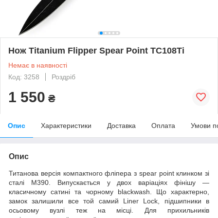
Нож Titanium Flipper Spear Point TC108Ti
Немає в наявності
Код: 3258
Роздріб
1 550
₴
Опис
Характеристики
Доставка
Оплата
Умови п
Опис
Титанова версія компактного фліпера з spear point клинком зі
сталі M390. Випускається у двох варіаціях фінішу —
класичному сатині та чорному blackwash. Що характерно,
замок залишили все той самий Liner Lock, підшипники в
осьовому вузлі теж на місці. Для прихильників