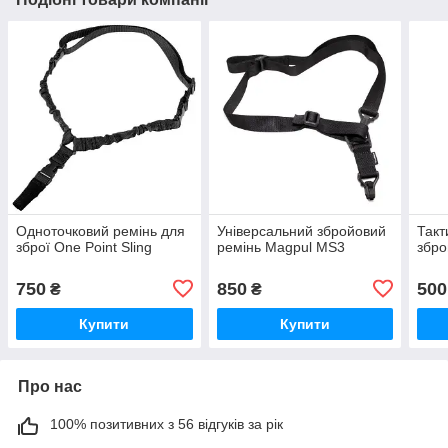
Одноточковий ремінь для
Універсальний збройовий
Такт
зброї One Point Sling
ремінь Magpul MS3
збро
750
850
500
₴
₴
Купити
Купити
Про нас
100% позитивних з 56 відгуків за рік