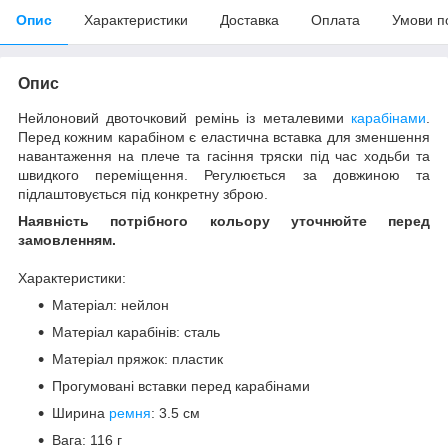
Опис
Характеристики
Доставка
Оплата
Умови п
Опис
Нейлоновий двоточковий ремінь із металевими
карабінами
.
Перед кожним карабіном є еластична вставка для зменшення
навантаження на плече та гасіння тряски під час ходьби та
швидкого переміщення. Регулюється за довжиною та
підлаштовується під конкретну зброю.
Наявність потрібного кольору уточнюйте перед
замовленням.
Характеристики:
Матеріал: нейлон
Матеріал карабінів: сталь
Матеріал пряжок: пластик
Прогумовані вставки перед карабінами
Ширина
ремня
: 3.5 см
Вага: 116 г