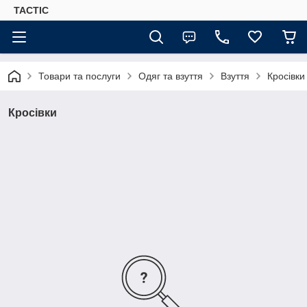
TACTIC
Товари та послуги
Одяг та взуття
Взуття
Кросівки
Кросівки