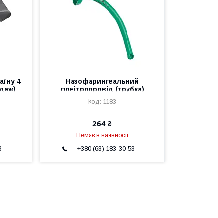
аїну 4
Назофарингеальний
ндаж)
повітропровід (трубка)
Robertazzi Rush 28 Fr.
1183
264 ₴
Немає в наявності
3
+380 (63) 183-30-53