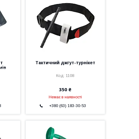
нт
Тактичний джгут-турнікет
мів
1108
350 ₴
Немає в наявності
3
+380 (63) 183-30-53