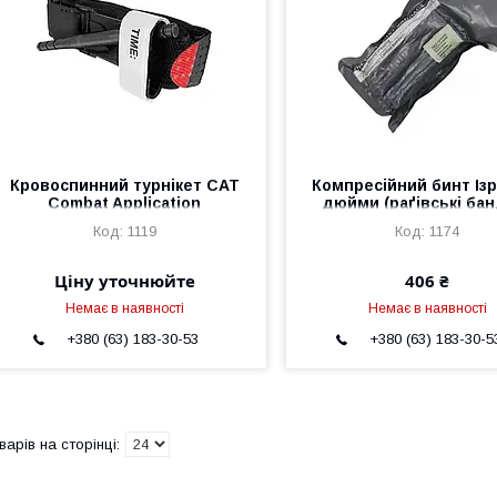
Кровоспинний турнікет CAT
Компресійний бинт Ізр
Combat Application
дюйми (раґівські ба
Tourniquet
1119
1174
Ціну уточнюйте
406 ₴
Немає в наявності
Немає в наявності
+380 (63) 183-30-53
+380 (63) 183-30-5