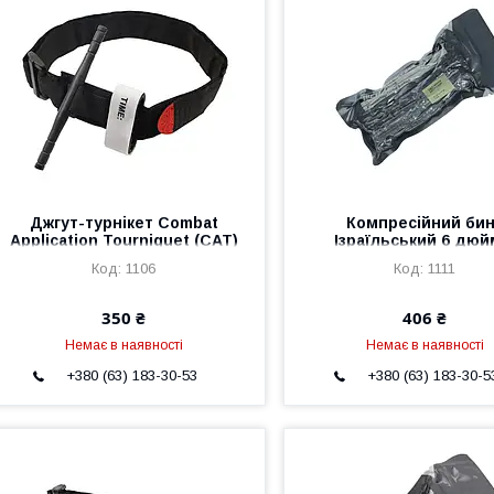
Джгут-турнікет Combat
Компресійний би
Application Tourniquet (CAT)
Ізраїльський 6 дюй
(Рівніїв бандаж)
1106
1111
350 ₴
406 ₴
Немає в наявності
Немає в наявності
+380 (63) 183-30-53
+380 (63) 183-30-5