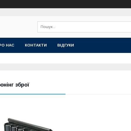
РО НАС
КОНТАКТИ
ВІДГУКИ
юнінг зброї