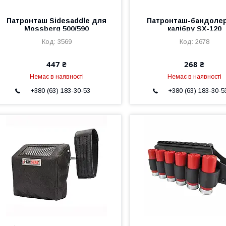
Патронташ Sidesaddle для
Патронташ-бандолер
Mossberg 500/590
калібру SX-120
3569
2678
447 ₴
268 ₴
Немає в наявності
Немає в наявності
+380 (63) 183-30-53
+380 (63) 183-30-5