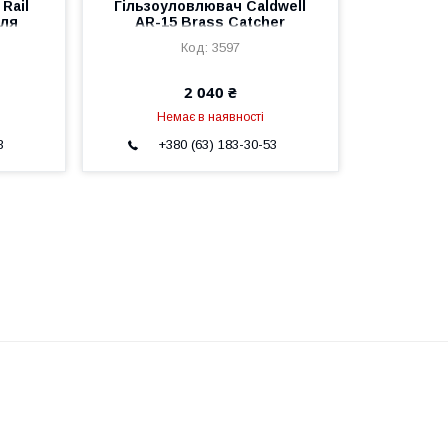
Rail
Гільзоуловлювач Caldwell
для
AR-15 Brass Catcher
0
Picatinny/Weaver
3597
2 040 ₴
Немає в наявності
3
+380 (63) 183-30-53