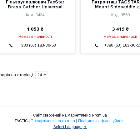
Гільзоуловлювач TacStar
Патронташ TACSTAR 
Brass Catcher Universal
Mount Sidesaddle 
Mount
Mossberg 500/59
3424
3560
1 053 ₴
3 419 ₴
Немає в наявності
Немає в наявності
+380 (63) 183-30-53
+380 (63) 183-30-5
Сайт створений на маркетплейсі
Prom.ua
TACTIC |
Поскаржитися на контент
|
Політика конфіденційності
Select Language
▼